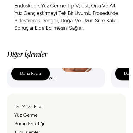
Endoskopik Yüz Germe Tip V; Üst, Orta Ve Alt
Yüz Gençleştirmeyi Tek Bir Uyumlu Prosedürde
Birleştirerek Dengeli, Doğal Ve Uzun Süre Kalıcı
Sonuçlar Elde Edilmesini Sağlar.
Diğer İşlemler
Daha Fazla
Daha
Yüz Germe Ameliyatı
Endosk
Dr. Mirza Fırat
Yüz Germe
Burun Estetiği
Tüm İşlemler