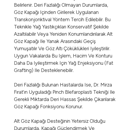
Belirlenir. Deri Fazlalığı Olmayan Durumlarda,
Göz Kapağı Içinden Girilerek Uygulanan
Transkonjonktival Yöntem Tercih Edilebilir. Bu
Teknikle Yağ Yastıkçıkları Konservatif Şekilde
Azaltılabilir Veya Yeniden Konumlandırılarak Alt
Göz Kapağı Ile Yanak Arasındaki Geçiş
Yumuşatılır Ve Göz Altı Çöküklükleri Iyileştirilir.
Uygun Vakalarda Bu Işlem, Hacim Ve Konturu
Daha Da Iyileştirmek Için Yağ Enjeksiyonu (fat
Grafting) Ile Desteklenebilir.
Deri Fazlalığı Bulunan Hastalarda Ise, Dr. Mirza
Fırat’ın Uyguladığı Pinch Blefaroplasti Tekniği Ile
Gerekli Miktarda Deri Hassas Şekilde Çıkarılarak
Göz Kapağı Fonksiyonu Korunur.
Alt Göz Kapağı Desteğinin Yetersiz Olduğu
Durumlarda, Kapağı Güçlendirmek Ve