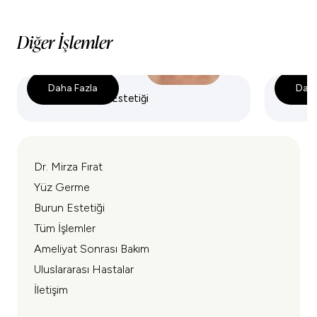
Diğer İşlemler
Daha Fazla
Daha
Üst Göz Kapağı Estetiği
Kantopl
Dr. Mirza Fırat
Yüz Germe
Burun Estetiği
Tüm İşlemler
Ameliyat Sonrası Bakım
Uluslararası Hastalar
İletişim