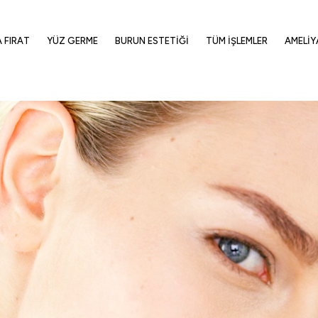
A FIRAT
YÜZ GERME
BURUN ESTETIĞI
TÜM İŞLEMLER
AMELIY