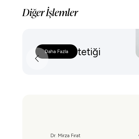
Diğer İşlemler
Burun Estetiği
Daha Fazla
Dr. Mirza Fırat