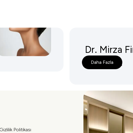
Dr. Mirza Fi
Yaklaşımı
Daha Fazla
Gizlilik Politikası