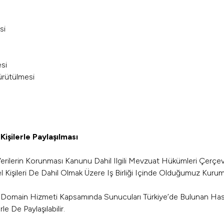
si
esi
Yürütülmesi
Kişilerle Paylaşılması
l Verilerin Korunması Kanunu Dahil Ilgili Mevzuat Hükümleri Çerçe
l Kişileri De Dahil Olmak Üzere Iş Birliği Içinde Olduğumuz Kurum
 Ve Domain Hizmeti Kapsamında Sunucuları Türkiye’de Bulunan Hast
e De Paylaşılabilir.