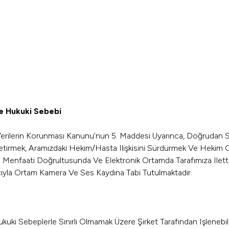
Ve Hukuki Sebebi
l Verilerin Korunması Kanunu’nun 5. Maddesi Uyarınca, Doğrudan Siz
etirmek, Aramızdaki Hekim/hasta Ilişkisini Sürdürmek Ve Hekim Giz
u Menfaati Doğrultusunda Ve Elektronik Ortamda Tarafımıza Iletti
cıyla Ortam Kamera Ve Ses Kaydına Tabi Tutulmaktadır.
ukuki Sebeplerle Sınırlı Olmamak Üzere Şirket Tarafından Işlenebili