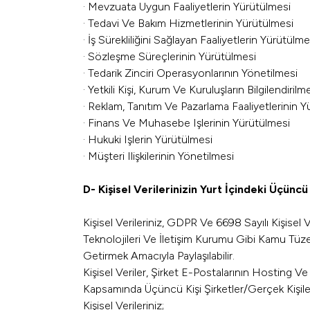
· Mevzuata Uygun Faaliyetlerin Yürütülmesi
· Tedavi Ve Bakım Hizmetlerinin Yürütülmesi
· İş Sürekliliğini Sağlayan Faaliyetlerin Yürütülme
· Sözleşme Süreçlerinin Yürütülmesi
· Tedarik Zinciri Operasyonlarının Yönetilmesi
· Yetkili Kişi, Kurum Ve Kuruluşların Bilgilendirilm
· Reklam, Tanıtım Ve Pazarlama Faaliyetlerinin 
· Finans Ve Muhasebe Işlerinin Yürütülmesi
· Hukuki Işlerin Yürütülmesi
· Müşteri Ilişkilerinin Yönetilmesi
D- Kişisel Verilerinizin Yurt İçindeki Üçüncü 
Kişisel Verileriniz, GDPR Ve 6698 Sayılı Kişise
Teknolojileri Ve İletişim Kurumu Gibi Kamu Tüze
Getirmek Amacıyla Paylaşılabilir.
Kişisel Veriler, Şirket E-Postalarının Hosting
Kapsamında Üçüncü Kişi Şirketler/gerçek Kişilerl
Kişisel Verileriniz;