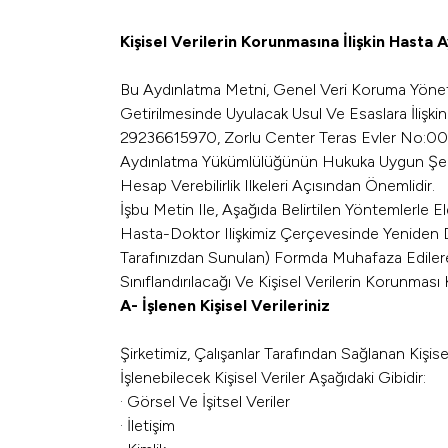
Kişisel Verilerin Korunmasına İlişkin Hasta
Bu Aydınlatma Metni, Genel Veri Koruma Yönet
Getirilmesinde Uyulacak Usul Ve Esaslara İlişk
29236615970, Zorlu Center Teras Evler No:008 
Aydınlatma Yükümlülüğünün Hukuka Uygun Şekilde Y
Hesap Verebilirlik Ilkeleri Açısından Önemlidir.
İşbu Metin Ile, Aşağıda Belirtilen Yöntemlerle El
Hasta-Doktor Ilişkimiz Çerçevesinde Yeniden Dü
Tarafınızdan Sunulan) Formda Muhafaza Edilerek, I
Sınıflandırılacağı Ve Kişisel Verilerin Korun
A- İşlenen Kişisel Verileriniz
Şirketimiz, Çalışanlar Tarafından Sağlanan Kişise
İşlenebilecek Kişisel Veriler Aşağıdaki Gibidir:
· Görsel Ve İşitsel Veriler
· İletişim