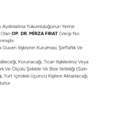
Ve Aydınlatma Yükümlülüğünün Yerine
ş Olan
OP. DR. MİRZA FIRAT
(Vergi No:
mıştır.
 Güven Ilişkisinin Kurulması, Şeffaflık Ve
ileceği, Korunacağı, Ticari Ilişkilerimiz Veya
e Ölçülü Şekilde Ve Bize Iletildiği (sizin
ı, Yurt Içindeki Üçüncü Kişilere Aktarılacağı,
lunur.