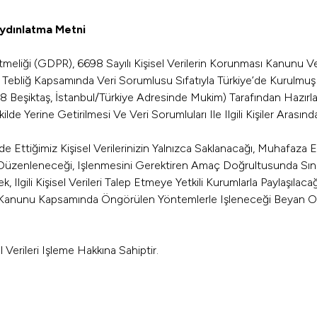
 Aydınlatma Metni
meliği (GDPR), 6698 Sayılı Kişisel Verilerin Korunması Kanunu 
in Tebliğ Kapsamında Veri Sorumlusu Sıfatıyla Türkiye’de Kurulmu
Beşiktaş, İstanbul/Türkiye Adresinde Mukim) Tarafından Hazırlan
erine Getirilmesi Ve Veri Sorumluları Ile Ilgili Kişiler Arasında
de Ettiğimiz Kişisel Verilerinizin Yalnızca Saklanacağı, Muhafaza Ed
zenleneceği, Işlenmesini Gerektiren Amaç Doğrultusunda Sınırlı V
lgili Kişisel Verileri Talep Etmeye Yetkili Kurumlarla Paylaşılacağ
ması Kanunu Kapsamında Öngörülen Yöntemlerle Işleneceği Beyan O
l Verileri Işleme Hakkına Sahiptir.