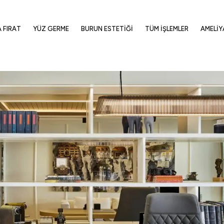
A FIRAT
YÜZ GERME
BURUN ESTETIĞI
TÜM İŞLEMLER
AMELIY