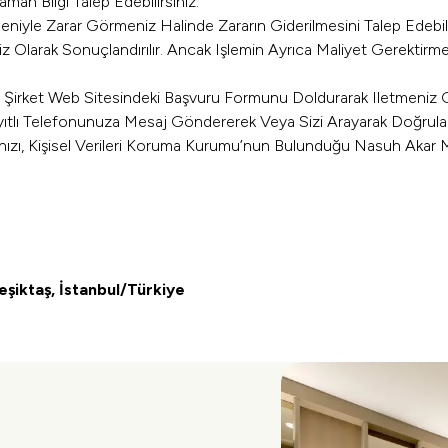
n Bilgi Talep Edebilirsiniz.
deniyle Zarar Görmeniz Halinde Zararın Giderilmesini Talep Edebili
Olarak Sonuçlandırılır. Ancak Işlemin Ayrıca Maliyet Gerektirmes
 Olarak, Şirket Web Sitesindeki Başvuru Formunu Doldurarak Iletmeniz 
ıtlı Telefonunuza Mesaj Göndererek Veya Sizi Arayarak Doğrulama
nızı, Kişisel Verileri Koruma Kurumu’nun Bulunduğu Nasuh Akar 
şiktaş, İstanbul/Türkiye