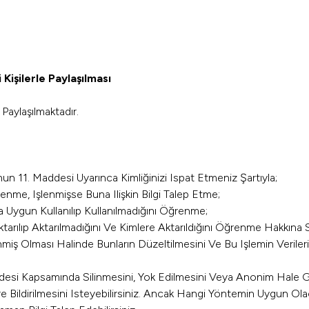
 Kişilerle Paylaşılması
 Paylaşılmaktadır.
un 11. Maddesi Uyarınca Kimliğinizi Ispat Etmeniz Şartıyla;
renme, Işlenmişse Buna Ilişkin Bilgi Talep Etme;
a Uygun Kullanılıp Kullanılmadığını Öğrenme;
ktarılıp Aktarılmadığını Ve Kimlere Aktarıldığını Öğrenme Hakkına 
enmiş Olması Halinde Bunların Düzeltilmesini Ve Bu Işlemin Verilerin
addesi Kapsamında Silinmesini, Yok Edilmesini Veya Anonim Hale Ge
ilere Bildirilmesini Isteyebilirsiniz. Ancak Hangi Yöntemin Uygun