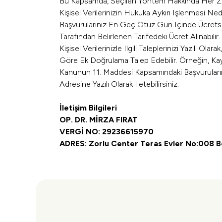
Bu Kapsamda, Seçilen Yöntem Hakkında Her Zama
Kişisel Verilerinizin Hukuka Aykırı Işlenmesi Ne
Başvurularınız En Geç Otuz Gün Içinde Ücretsiz 
Tarafından Belirlenen Tarifedeki Ücret Alınabilir.
Kişisel Verilerinizle Ilgili Taleplerinizi Yazılı
Göre Ek Doğrulama Talep Edebilir. Örneğin, Kay
Kanunun 11. Maddesi Kapsamındaki Başvuruları
Adresine Yazılı Olarak Iletebilirsiniz.
İletişim Bilgileri
OP. DR. MİRZA FIRAT
VERGİ NO: 29236615970
ADRES: Zorlu Center Teras Evler No:008 Be