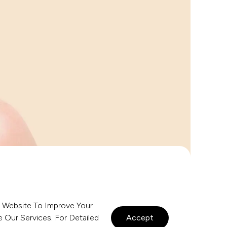
 Website To Improve Your
l Görünümü Koruyarak Dudak Hacmini,
Our Services. For Detailed
Accept