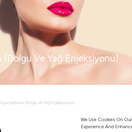
 (Dolgu Ve Yağ Enjeksiyonu)
lgunlaştırma (Dolgu Ve Yağ Enjeksiyonu)
We Use Cookies On Our
Dudak Dolgunlaştırma, Doğa
Experience And Enhance 
a