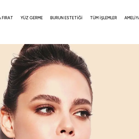
A FIRAT
YÜZ GERME
BURUN ESTETIĞI
TÜM İŞLEMLER
AMELIY