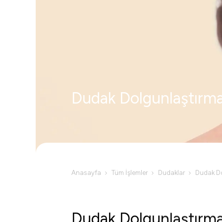
Dudak Dolgunlaştırma
Anasayfa
Tüm İşlemler
Dudaklar
Dudak Do
Dudak Dolgunlaştırm