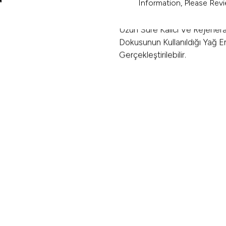
Information, Please Re
Konturunu Ve Simetrisini Iyi
Kontrollü Sonuçlar Sağlayan 
Uzun Süre Kalıcı Ve Rejenera
Dokusunun Kullanıldığı Yağ En
Gerçekleştirilebilir.
Modern Dudak Estetiğinde A
Yapı Ve Doğal Hareketi Koruma
Belirginleştirilmesi, Cupid’
Dengesi Sağlanması Ön Plan
Içerdiği Kök Hücreler Sayesin
Yumuşak Ve Sağlıklı Bir Dok
Hedef; Yüzün Genel Özellikl
Rafine Dudaklar Elde Etmekti