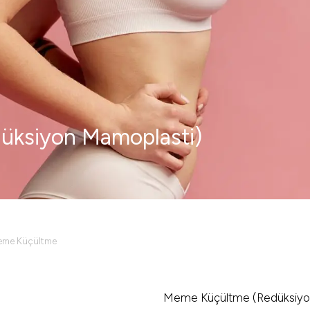
üksiyon Mamoplasti)
me Küçültme
Meme Küçültme (redüksiyon