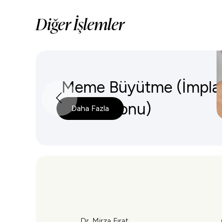
Diğer İşlemler
Meme Büyütme (İmplan
Enjeksiyonu)
Daha Fazla
Dr. Mirza Fırat