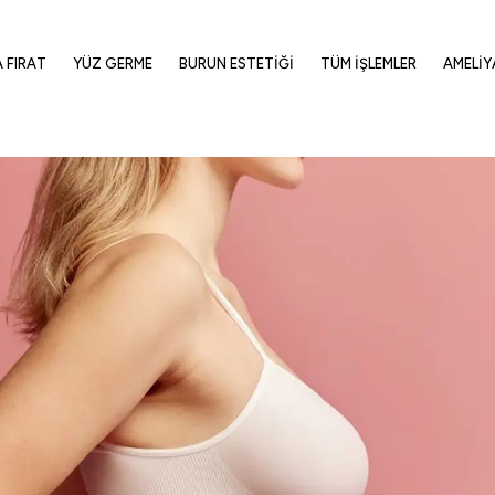
A FIRAT
YÜZ GERME
BURUN ESTETIĞI
TÜM İŞLEMLER
AMELIY