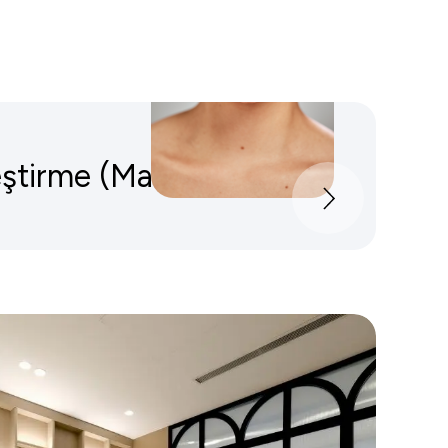
ştirme (Mastopeksi)