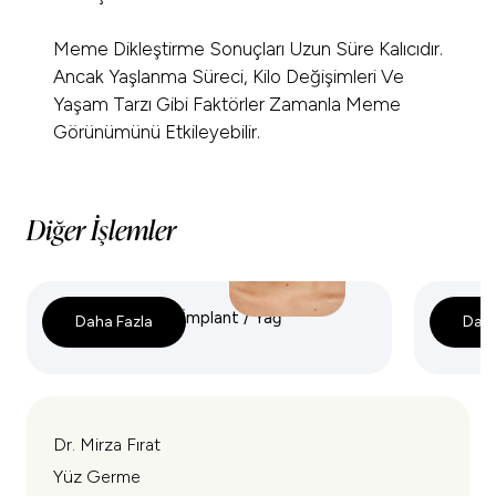
Meme Dikleştirme Sonuçları Uzun Süre Kalıcıdır.
Ancak Yaşlanma Süreci, Kilo Değişimleri Ve
Yaşam Tarzı Gibi Faktörler Zamanla Meme
Görünümünü Etkileyebilir.
Diğer İşlemler
Meme Büyütme (İmplant / Yağ
İmplant
Daha Fazla
Daha
Enjeksiyonu)
(Augme
Dr. Mirza Fırat
Yüz Germe