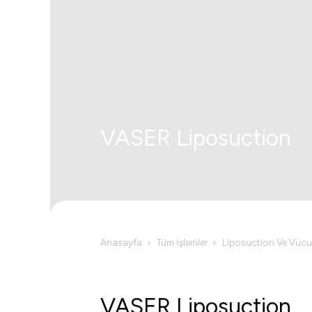
VASER Liposuction
Anasayfa
Tüm İşlemler
Liposuction Ve Vücut
VASER Liposuction