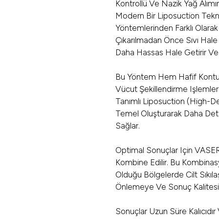
Kontrollü Ve Nazik Yağ Alımı
Modern Bir Liposuction Tekni
Yöntemlerinden Farklı Olara
Çıkarılmadan Önce Sıvı Hale 
Daha Hassas Hale Getirir Ve M
Bu Yöntem Hem Hafif Kontur
Vücut Şekillendirme Işlemler
Tanımlı Liposuction (high-De
Temel Oluşturarak Daha Deta
Sağlar.
Optimal Sonuçlar Için VASER
Kombine Edilir. Bu Kombinasyo
Olduğu Bölgelerde Cilt Sıkıl
Önlemeye Ve Sonuç Kalitesini
Sonuçlar Uzun Süre Kalıcıdı