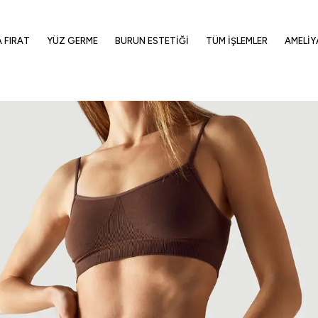
A FIRAT
YÜZ GERME
BURUN ESTETIĞI
TÜM İŞLEMLER
AMELIY