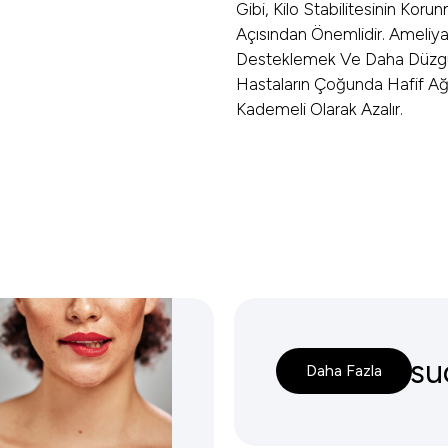
Gibi, Kilo Stabilitesinin Kor
Açısından Önemlidir. Ameliya
Desteklemek Ve Daha Düzgün 
Hastaların Çoğunda Hafif A
Kademeli Olarak Azalır.
tion (Six-
360 Liposu
Daha Fazla