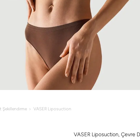
 Şekillendirme
VASER Liposuction
VASER Liposuction, Çevre D