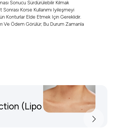
unması Sonucu Sürdürülebilir Kılmak
t Sonrası Korse Kullanımı Iyileşmeyi
Konturlar Elde Etmek Için Gereklidir.
ğrı Ve Ödem Görülür; Bu Durum Zamanla
ction (Lipo 360)