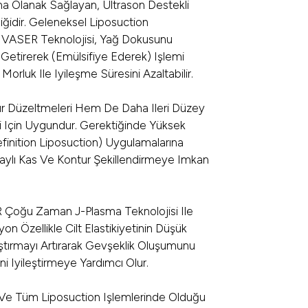
na Olanak Sağlayan, Ultrason Destekli
ğidir. Geleneksel Liposuction
k VASER Teknolojisi, Yağ Dokusunu
Getirerek (emülsifiye Ederek) Işlemi
orluk Ile Iyileşme Süresini Azaltabilir.
 Düzeltmeleri Hem De Daha Ileri Düzey
i Için Uygundur. Gerektiğinde Yüksek
finition Liposuction) Uygulamalarına
ylı Kas Ve Kontur Şekillendirmeye Imkan
 Çoğu Zaman J-Plasma Teknolojisi Ile
n Özellikle Cilt Elastikiyetinin Düşük
aştırmayı Artırarak Gevşeklik Oluşumunu
 Iyileştirmeye Yardımcı Olur.
r Ve Tüm Liposuction Işlemlerinde Olduğu