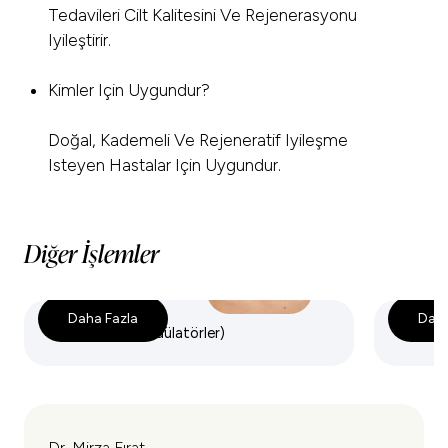
Tedavileri Cilt Kalitesini Ve Rejenerasyonu
Iyileştirir.
Kimler Için Uygundur?
Doğal, Kademeli Ve Rejeneratif Iyileşme
Isteyen Hastalar Için Uygundur.
Diğer İşlemler
Daha Fazla
Daha
Botox (Nöromodülatörler)
Dermal 
Dr. Mirza Fırat