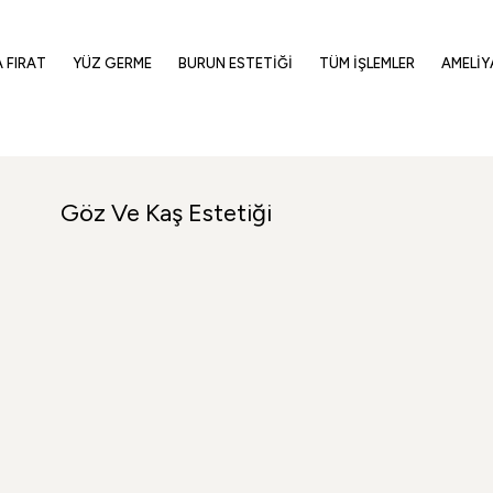
A FIRAT
YÜZ GERME
BURUN ESTETIĞI
TÜM İŞLEMLER
AMELIY
Göz Ve Kaş Estetiği