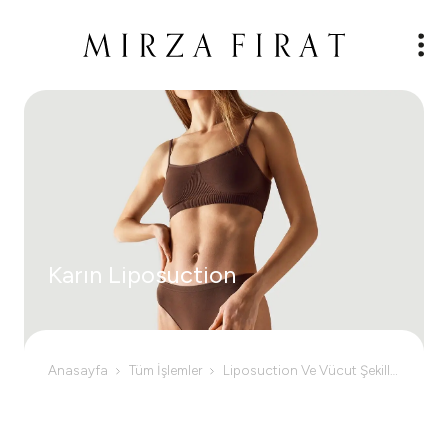
Karın Liposuction
Anasayfa
Tüm İşlemler
Liposuction Ve Vücut Şekillendirme