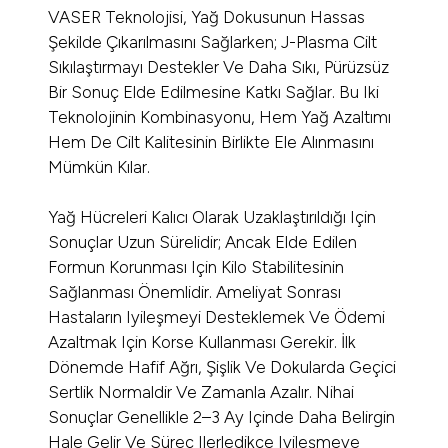
VASER Teknolojisi, Yağ Dokusunun Hassas
Şekilde Çıkarılmasını Sağlarken; J-Plasma Cilt
Sıkılaştırmayı Destekler Ve Daha Sıkı, Pürüzsüz
Bir Sonuç Elde Edilmesine Katkı Sağlar. Bu Iki
Teknolojinin Kombinasyonu, Hem Yağ Azaltımı
Hem De Cilt Kalitesinin Birlikte Ele Alınmasını
Mümkün Kılar.
Yağ Hücreleri Kalıcı Olarak Uzaklaştırıldığı Için
Sonuçlar Uzun Sürelidir; Ancak Elde Edilen
Formun Korunması Için Kilo Stabilitesinin
Sağlanması Önemlidir. Ameliyat Sonrası
Hastaların Iyileşmeyi Desteklemek Ve Ödemi
Azaltmak Için Korse Kullanması Gerekir. İlk
Dönemde Hafif Ağrı, Şişlik Ve Dokularda Geçici
Sertlik Normaldir Ve Zamanla Azalır. Nihai
Sonuçlar Genellikle 2–3 Ay Içinde Daha Belirgin
Hale Gelir Ve Süreç Ilerledikçe Iyileşmeye