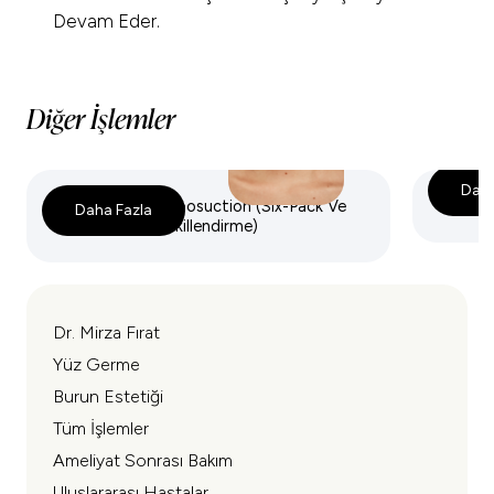
Devam Eder.
Diğer İşlemler
Daha
Yüksek Tanımlı Liposuction (Six-Pack Ve
VASER 
Daha Fazla
Atletik Vücut Şekillendirme)
Dr. Mirza Fırat
Yüz Germe
Burun Estetiği
Tüm İşlemler
Ameliyat Sonrası Bakım
Uluslararası Hastalar