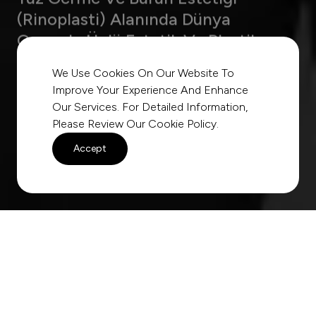
Cerrahi Uzmanı Op.Dr. Mirza Fırat
Kendi Geliştirdiği Teknikleri Uluslararası Platformlarda
We Use Cookies On Our Website To
Yayımlanmış, Dünya Çapında Bilinirliği Olan Op. Dr. Mirza
Improve Your Experience And Enhance
Fırat, Yüz Germe Ve Burun Estetiği Alanlarında Öncü Bir
Our Services. For Detailed Information,
Isimdir.
Please Review Our
Cookie Policy
.
Accept
K
o
n
s
u
l
t
a
s
y
o
n
R
a
n
d
e
v
u
s
u
Başarılı Estetik Cerrahi; Ileri
Cerrahi Teknikler, Cerrahi
Hassasiyet, Disiplinli Uygulama